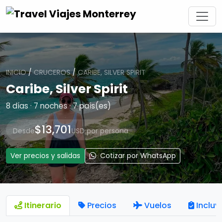
INICIO
/
CRUCEROS
/
CARIBE, SILVER SPIRIT
Caribe, Silver Spirit
8 días · 7 noches · 7 país(es)
$13,701
Desde
USD por persona
Ver precios y salidas
Cotizar por WhatsApp
Itinerario
Precios
Vuelos
Incluy