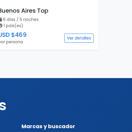
Buenos Aires Top
6 días / 5 noches
1 país(es)
USD $469
Ver detalles
por persona
s
Marcas y buscador