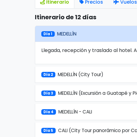
Itinerario
Precios
Vuelos
Itinerario de 12 días
MEDELLÍN
Día 1
Llegada, recepción y traslado al hotel. 
MEDELLÍN (City Tour)
Día 2
MEDELLÍN (Excursión a Guatapé y P
Día 3
MEDELLÍN - CALI
Día 4
CALI (City Tour panorámico por Cal
Día 5