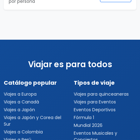
6 días
Buenos Aires Top
6 días / 5 noches
1 país(es)
USD $469
Ver detalles
por persona
Viajar es para todos
Catálogo popular
Tipos de viaje