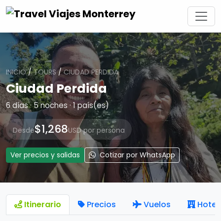
INICIO
/
TOURS
/
CIUDAD PERDIDA
Ciudad Perdida
6 días · 5 noches · 1 país(es)
$1,268
Desde
USD por persona
Ver precios y salidas
Cotizar por WhatsApp
Itinerario
Precios
Vuelos
Hotel