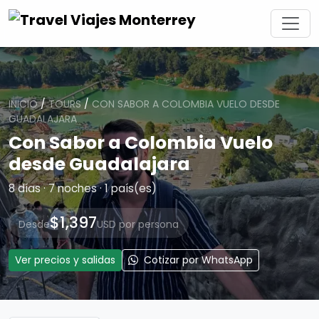
INICIO
/
TOURS
/
CON SABOR A COLOMBIA VUELO DESDE
GUADALAJARA
Con Sabor a Colombia Vuelo
desde Guadalajara
8 días · 7 noches · 1 país(es)
$1,397
Desde
USD por persona
Ver precios y salidas
Cotizar por WhatsApp