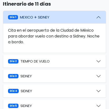
Itinerario de 11 días
MEXICO ✈ SIDNEY
Día 1
Cita en el aeropuerto de la Ciudad de México
para abordar vuelo con destino a Sidney. Noche
a bordo.
TIEMPO DE VUELO
Día 2
SIDNEY
Día 3
SIDNEY
Día 4
SIDNEY
Día 5