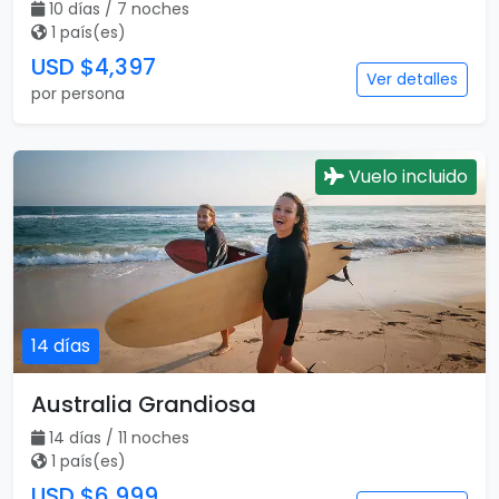
10 días / 7 noches
1 país(es)
USD $4,397
Ver detalles
por persona
Vuelo incluido
14 días
Australia Grandiosa
14 días / 11 noches
1 país(es)
USD $6,999