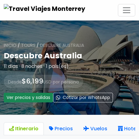
INICIO
/
TOURS
/
DESCUBRE AUSTRALIA
Descubre Australia
11 días · 8 noches · 1 país(es)
$6,199
Desde
USD por persona
Ver precios y salidas
Cotizar por WhatsApp
Itinerario
Precios
Vuelos
Hotel