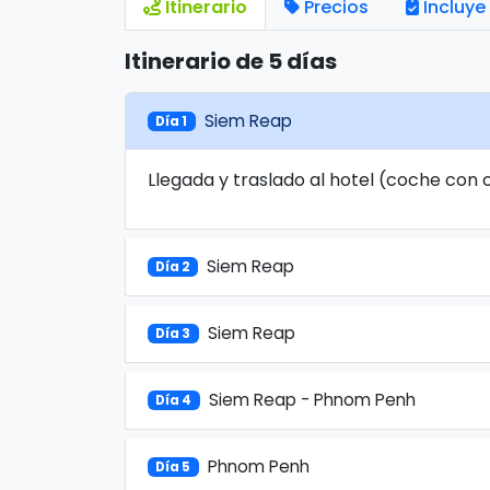
Itinerario
Precios
Incluye
Itinerario de 5 días
Siem Reap
Día 1
Llegada y traslado al hotel (coche con 
Siem Reap
Día 2
Siem Reap
Día 3
Siem Reap - Phnom Penh
Día 4
Phnom Penh
Día 5