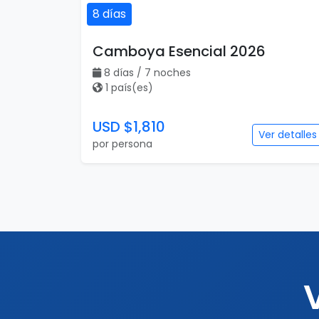
8 días
Camboya Esencial 2026
8 días / 7 noches
1 país(es)
USD $1,810
Ver detalles
por persona