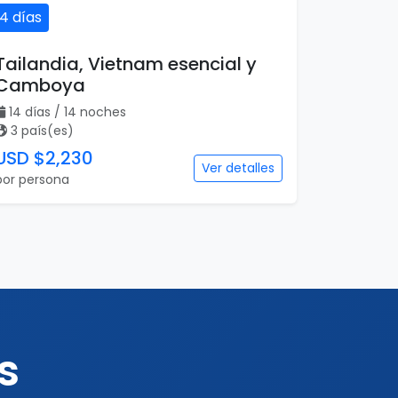
14 días
Tailandia, Vietnam esencial y
Camboya
14 días / 14 noches
3 país(es)
USD $2,230
Ver detalles
por persona
s