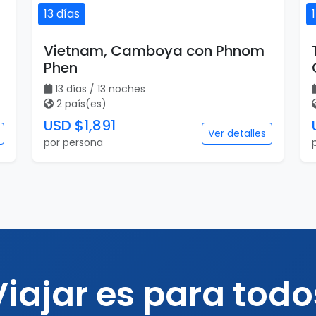
13 días
Vietnam, Camboya con Phnom
Phen
13 días / 13 noches
2 país(es)
USD $1,891
Ver detalles
por persona
Viajar es para todo