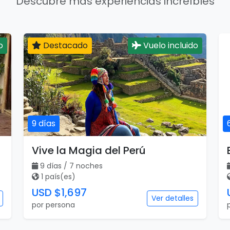
Descubre más experiencias increíbles
o
Destacado
Vuelo incluido
9 días
Vive la Magia del Perú
9 días / 7 noches
1 país(es)
USD $1,697
Ver detalles
por persona