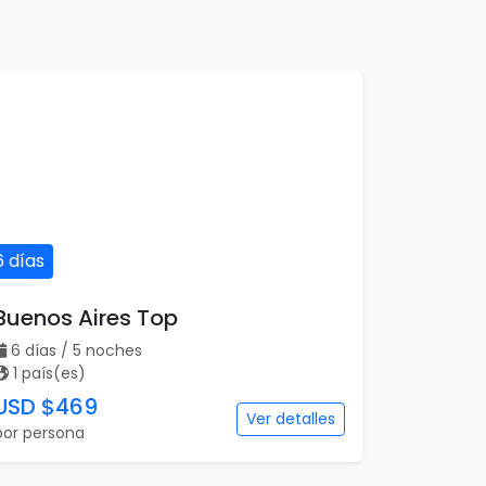
6 días
Buenos Aires Top
6 días / 5 noches
1 país(es)
USD $469
Ver detalles
por persona