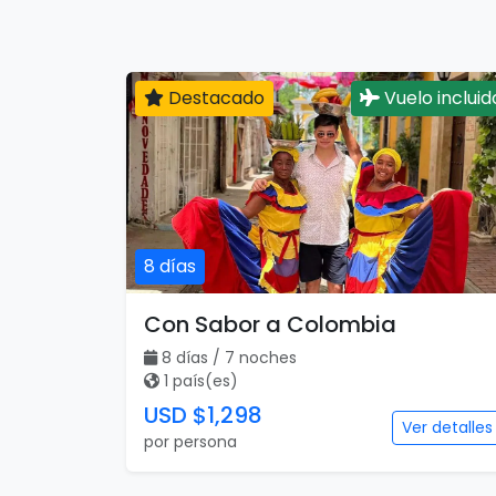
Destacado
Vuelo incluid
8 días
Con Sabor a Colombia
8 días / 7 noches
1 país(es)
USD $1,298
Ver detalles
por persona