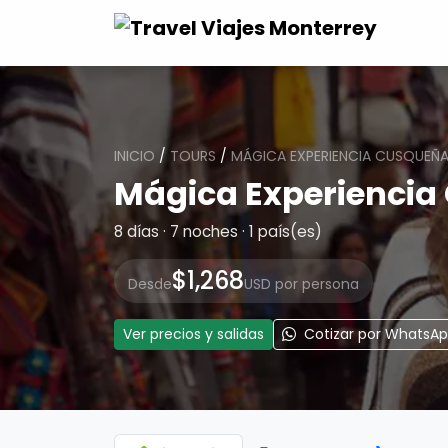
INICIO
/
TOURS
/
MÁGICA EXPERIENCIA CUSQUEÑ
Mágica Experiencia
8 días · 7 noches · 1 país(es)
$1,268
Desde
USD por persona
Ver precios y salidas
Cotizar por WhatsA