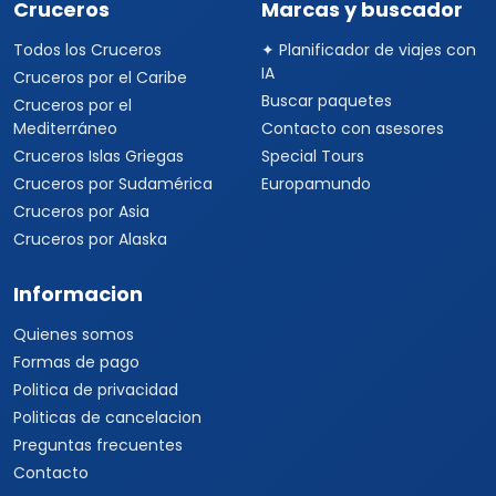
Viajes a Uruguay
Tours Europa 15 Días
Viajes a Italia
Viajes a España
Viajes a Grecia
Viajes a Turquía
Viajes a Egipto
Viajes a Medio Oriente
Viajes a Alemania
Viajes a Suiza
Viajes a África
Viajes a Sudáfrica
Viajes a Kenia
Viajes a Tanzania
Viajes a Australia
Viajes a Asia
Viajes a China
Viajes a Corea del Sur