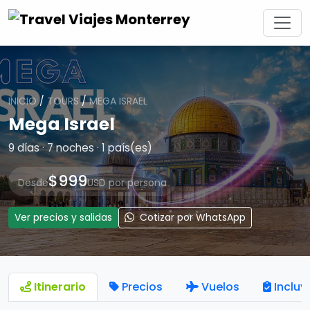
INICIO
/
TOURS
/
MEGA ISRAEL
Mega Israel
9 días · 7 noches · 1 país(es)
$999
Desde
USD por persona
Ver precios y salidas
Cotizar por WhatsApp
Itinerario
Precios
Vuelos
Incluy