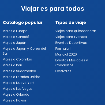
5 días
Dubái Turístico
5 días / 4 noches
1 país(es)
USD $322
Ver detalles
por persona