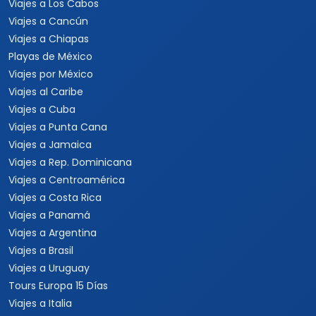
Viajar es para todos
Catálogo popular
Tipos de viaje
Viajes a Europa
Viajes para quinceaneras
Viajes a Canadá
Viajes para Eventos
Viajes a Japón
Eventos Deportivos
Viajes a Japón y Corea del
Fórmula 1
Sur
Mundial 2026
Viajes a Colombia
Eventos Musicales y
Viajes a Perú
Conciertos
Viajes a Sudamérica
Festivales
Viajes a Estados Unidos
Viajes a Nueva York