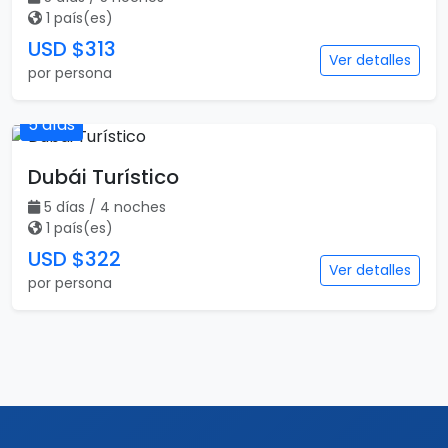
USD $252
Ver detalles
por persona
5 días
Dubai al Completo
5 días / 5 noches
1 país(es)
USD $313
Ver detalles
por persona