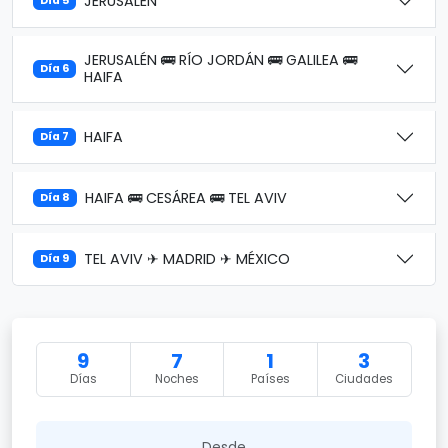
JERUSALÉN
Día 5
JERUSALÉN 🚌 RÍO JORDÁN 🚌 GALILEA 🚌
Día 6
HAIFA
HAIFA
Día 7
HAIFA 🚌 CESÁREA 🚌 TEL AVIV
Día 8
TEL AVIV ✈ MADRID ✈ MÉXICO
Día 9
9
7
1
3
Días
Noches
Países
Ciudades
Desde