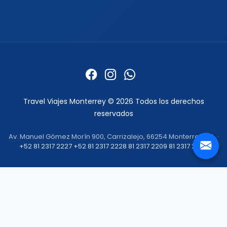
Viajes a Tailandia
Viajes a India
Cruceros
Marcas y buscador
Todos los Cruceros
✦ Planificador de viajes con
IA
Cruceros por el Caribe
Buscar paquetes
Cruceros por el
Mediterráneo
Contacto con asesores
Cruceros Islas Griegas
Special Tours
Cruceros por Sudamérica
Europamundo
Cruceros por Asia
Cruceros por Alaska
Informacion
Quienes somos
Formas de pago
Politica de privacidad