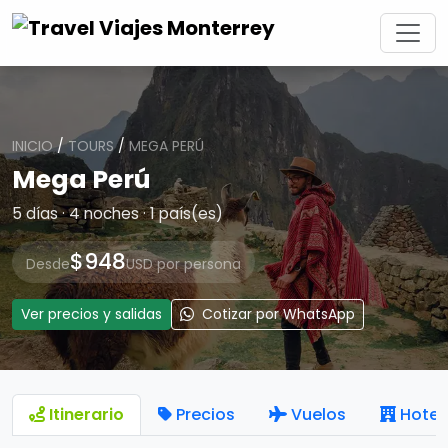
INICIO
/
TOURS
/
MEGA PERÚ
Mega Perú
5 días · 4 noches · 1 país(es)
$948
Desde
USD por persona
Ver precios y salidas
Cotizar por WhatsApp
Itinerario
Precios
Vuelos
Hotel