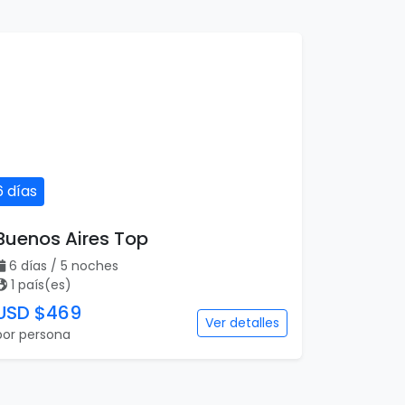
6 días
Buenos Aires Top
6 días / 5 noches
1 país(es)
USD $469
Ver detalles
por persona