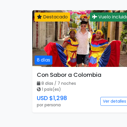
Destacado
Vuelo incluid
8 días
Con Sabor a Colombia
8 días / 7 noches
1 país(es)
USD $1,298
Ver detalles
por persona