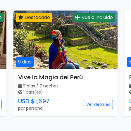
o
Destacado
Vuelo incluido
9 días
Vive la Magia del Perú
9 días / 7 noches
1 país(es)
USD $1,697
Ver detalles
por persona