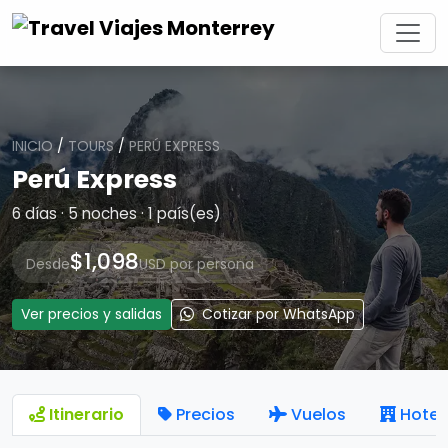
INICIO
/
TOURS
/
PERÚ EXPRESS
Perú Express
6 días · 5 noches · 1 país(es)
$1,098
Desde
USD por persona
Ver precios y salidas
Cotizar por WhatsApp
Itinerario
Precios
Vuelos
Hotel