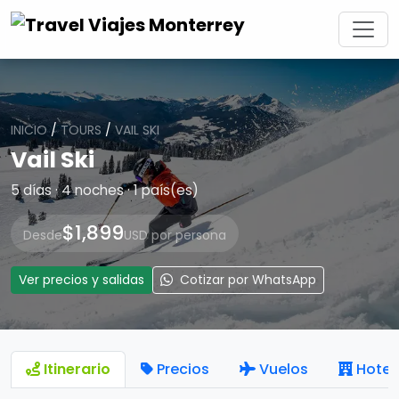
INICIO
/
TOURS
/
VAIL SKI
Vail Ski
5 días · 4 noches · 1 país(es)
$1,899
Desde
USD por persona
Ver precios y salidas
Cotizar por WhatsApp
Itinerario
Precios
Vuelos
Hotel